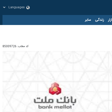
زار
زندگی
سایر
کد مطلب:
85009726