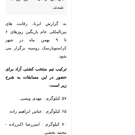
ایران برای حضور در رقابت‌های
بین‌المللی جام یاریگین راهی
کشور روسیه شدند.
به گزارش ایرنا، رقابت های بین‌المللی
جام یاریگین روزهای ۶ تا ۹ بهمن ماه
در شهر کراسنویارسک روسیه برگزار می
شود.
ترکیب تیم منتخب کشتی آزاد برای
حضور در این مسابقات به شرح زیر
است:
×
۵۷ کیلوگرم : مهدی ویسی
♿︎
۶۵ کیلوگرم : عباس ابراهیم زاده
×
۷۰ کیلوگرم : امیررضا اکبرزاده - محمد