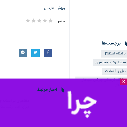
ورزش
فوتبال
۰ نفر
برچسب‌ها
باشگاه استقلال
محمد رشید مظاهری
نقل و انتقالات
باشگاه فرهنگی ورزشی سپاهان
×
اصفهان
اخبار مرتبط
مظاهری در آستانه ج
تهران- ایرنا- رشید مظا