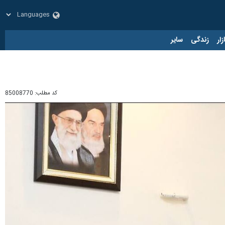
زار
زندگی
سایر
کد مطلب:
85008770