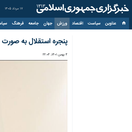
۱۷ مرداد ۱۴۰۵
عناوین‌
سیاست
اقتصاد
ورزش
جهان
جامعه
فرهنگ
سیاس
پنجره استقلال به صورت 
۴ بهمن ۱۴۰۱، ۲۲:۰۴