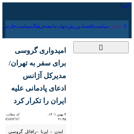
۱۵ مرداد ۱۴۰۵
عناوین‌
سیاست
اقتصاد
ورزش
جهان
جامعه
فرهنگ
سیاس
امیدواری گروسی برای
سفر به تهران/مدیرکل
آژانس ادعای پادمانی
علیه ایران را تکرار کرد
۴ بهمن ۱۴۰۱، ۲۱:۴۵
کد مطلب:
85008767