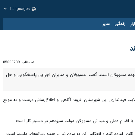
زار
زندگی
سایر
د
کد مطلب:
85008739