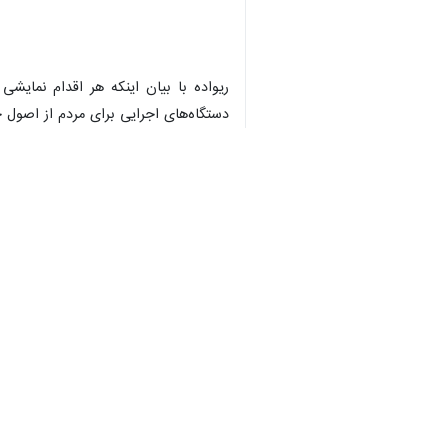
شاهرود - ایرنا - معاون سیاسی، امن
مشکلات مردم را اولویت اصلی کار قرار
به گزارش خبرنگار ایرنا، احمد ریواده
توسط اصحاب رسانه ضرورت جامعه امر
وی افزایش نشاط اجتماعی و ورزش را از 
معاون سیاسی، امنیتی و اجتماعی استاندار