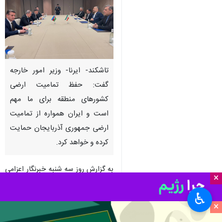
تاشکند- ایرنا- وزیر امور خارجه
گفت: حفظ تمامیت ارضی
کشورهای منطقه برای ما مهم
است و ایران همواره از تمامیت
ارضی جمهوری آذربایجان حمایت
کرده و خواهد کرد.
به گزارش روز سه شنبه خبرنگار اعزامی
×
ایرنا، «حسین امیرعبداللهیان» وزیر
♿︎
امور خارجه و «جیحون بایراموف»
×
وزیر امور خارجه جمهوری آذربایجان