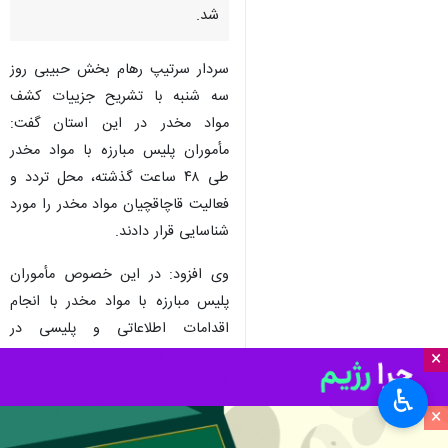
شد.
سردار سرتیپ رهام بخش حبیبی روز
سه شنبه با تشریح جزییات کشف
مواد مخدر در این استان گفت:
مأموران پلیس مبارزه با مواد مخدر
طی ۴۸ ساعت گذشته، محل تردد و
فعالیت قاچاقچیان مواد مخدر را مورد
شناسایی قرار دادند.
وی افزود: در این خصوص مأموران
پلیس مبارزه با مواد مخدر با انجام
اقدامات اطلاعاتی و پلیسی در
شهرستان های "نی ریز"، "لارستان"،
×
فیروزآباد" و "داراب"، ۸ دستگاه خودرو
♿︎
سبک و سنگین را شناسایی و توقیف
×
کردند.