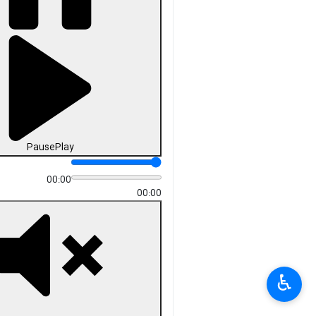
Unmute
Settings
PIP
Enter
Download
دریافت
48 MB
fullscreen
تهران- ایرنا- اسقف اعظم سیبوه
سرکیسیان امروز سه شنبه در
نشست خبری با خبرنگاران، اهانت
به قرآن و مقدسات دینی را
محکوم کرد و گفت: هر کس در هر
مقامی این کار را انجام دهد عاقل
نیست، همه باید به مقدسات دینی
احترام بگذارند.
۴۴*۴۰*۴۷
چندرسانه‌ای
فیلم
♿︎
۰ نفر
داود حسینی