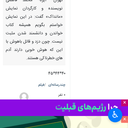
تهران- ایرنا- محمد قاسمی
نویسنده و کارگردان نمایش
«مانداک» گفت: در این نمایش
خواستم بگویم همیشه کتاب
خواندن و دانشمند شدن مثبت
نیست. چون دزد و قاتل باهوش با
این که هوش خوبی دارند آدم
های خطرناکی هستند.
۴۰*۴۴*۴۵
چندرسانه‌ای
فیلم
۰ نفر
×
حمید امینی
♿︎
×