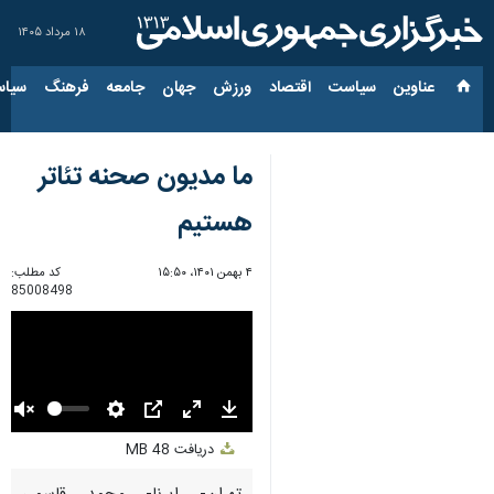
۱۸ مرداد ۱۴۰۵
عناوین‌
سیاست
اقتصاد
ورزش
جهان
جامعه
فرهنگ
سیاس
ما مدیون صحنه تئاتر
هستیم
۴ بهمن ۱۴۰۱، ۱۵:۵۰
کد مطلب:
85008498
Unmute
Settings
PIP
Enter
Download
دریافت
48 MB
fullscreen