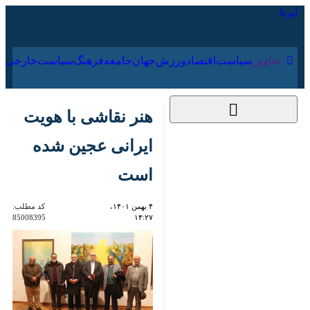
۱۶ مرداد ۱۴۰۵
عناوین‌
سیاست
اقتصاد
ورزش
جهان
جامعه
فرهنگ
هنر نقاشی با هویت
ایرانی عجین شده است
۴ بهمن ۱۴۰۱، ۱۴:۲۷
کد مطلب:
85008395
تهران- ایرنا- رئیس بنیاد