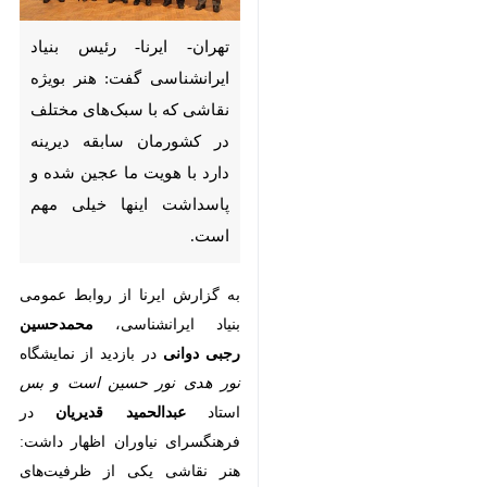
ایرانشناسی گفت: هنر بویژه
نقاشی که با سبک‌های مختلف
در کشورمان سابقه دیرینه دارد
با هویت ما عجین شده و
پاسداشت اینها خیلی مهم است.
به گزارش ایرنا از روابط عمومی
محمدحسین رجبی
بنیاد ایرانشناسی،
دوانی
در بازدید از نمایشگاه
نور هدی
نور حسین است و بس
استاد
عبدالحمید قدیریان
در فرهنگسرای
نیاوران اظهار داشت: هنر نقاشی یکی
از ظرفیت‌های بزرگ برای بیان ایده و
ایجاد شور و شعور در بین مردم
♿︎
است. هنرمند اگر متعهد و به
ارزش‌های اخلاقی و انسانی خود