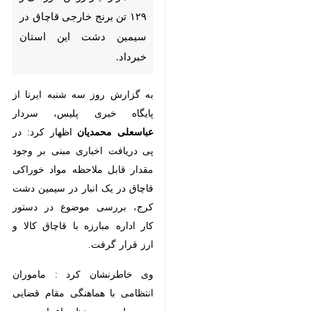
قاچاق در سیمین دشت این استان
خبرداد.
به گزارش روز سه شنبه ایرنا از پایگاه
خبری پلیس، سردار
عباسعلی محمدیان
اظهار کرد: در پی دریافت اخباری مبنی
بر وجود مقدار قابل ملاحظه مواد
خوراکی قاچاق در یک انبار در سیمین
دشت کرج، بررسی موضوع در دستور
کار اداره مبارزه با قاچاق کالا و ارز قرار
گرفت.
وی خاطرنشان کرد : ماموران انتظامی
با هماهنگی مقام قضایی به محل مورد
نظر اعزام و در بازرسی از آنجا مقدار
♿︎
×
۳۱۰ هزار و ۵۸۷ لیتر روغن خوراکی و
مقدار ۱۲۹ تن برنج خارجی کشف