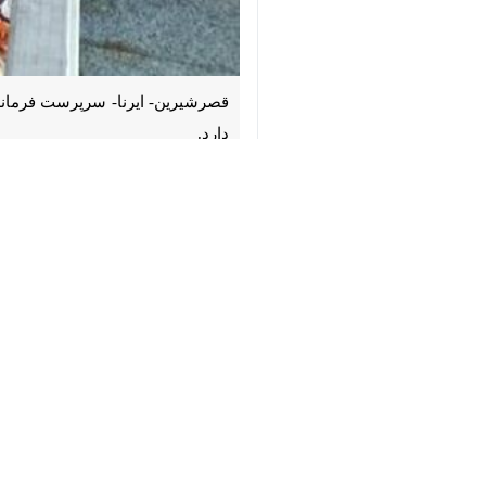
♿︎
قصرشیرین- ایرنا- سرپرست فرمانداری ق
×
به گزارش خبرنگار ایرنا، «محمد حیدری»
مرغ گوشتی استان در محل فرمانداری قص
مردم سلیمانیه و اقلیم کردستان عراق دا
هزینه های حمل و نقل در تامین محصول مو
سرپرست فرمانداری قصرشیرین گفت: ظرفی
حیدری ادامه داد: توسعه اقتصادی و رواب
مقرون به صرفه باشد و باعث کاهش هزی
هیچ هزینه حمل و نقلی ندارد.