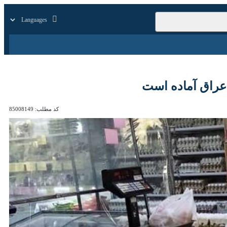
زار
زندگی
سایر
آماده است
کد مطلب:
85008149