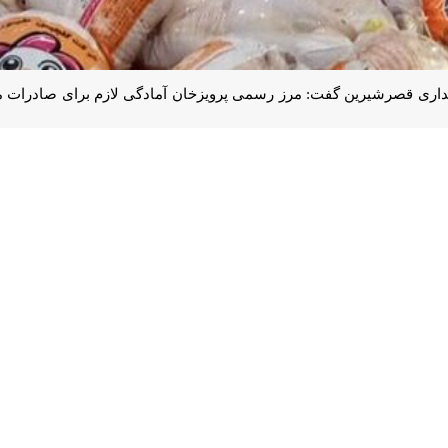
صرشیرین گفت: مرز رسمی پرویزخان آمادگی لازم برای صادرات مرغ، تخم مرغ و 
 روز سه‌شنبه در جلسه ای با حضور مسوول گمرک پرویزخان اقلیم کردستان، معا
رشیرین، افزود: کشور ما اکنون توان صادرات و تامین مرغ و تخم مرغ و ماه
رد و این از نظر اقتصادی نیز با توجه به بُعد مسافتی کم استان کرمانشاه با 
رد نیاز آنها خواهد بود.
ت های بسیاری برای توسعه اقتصادی با اقلیم کردستان عراق وجود دارد و ارا
ط تجاری و بازرگانی و تامین مایحتاج مورد نیاز اقلیم از جمهوری اسلامی ایرا
نه های حمل و نقل خواهد شد.
وی گفت: شهرستان قصرشیرین با ۴۰۰ هکتار سطح شیلات توان 