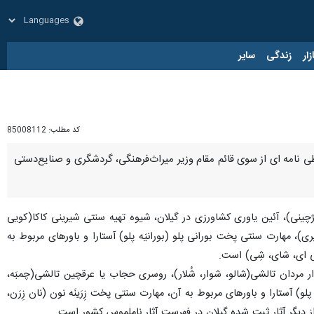
زار
زندگی
سایر
کد مطلب:
85008112