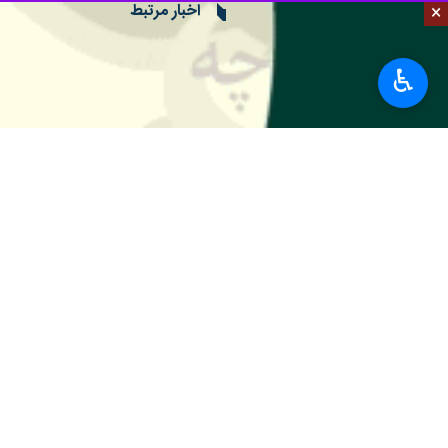
×
♿︎
به استاندار ابلاغ شد.
ولی جهانی روز سه شنبه در گفت و گو با 
کاکا)، آیین سنتی عَلَم جوش(عَلَم جوشَه
آن، مهارت سنتی پخت مویَه لَوَنگی(ماهی
وی اظهار داشت: همچنین، روسری چهارگوش
چامبَه، چانگول توکا)، جوراب مردانه و زنا
زِرَنگ، زَرین) تالشی و باورهای مربوط
مدیرکل میراث فرهنگی، صنایع دستی و گردشگری گیلان گفت:با اعلام ثبت ۱۶ اثر معنوی یاد
می‌کنند؛موضوعی است که از چندین سال 
میراث معنوی شامل سنت‌های شفاهی همچ
سنتی می‌شود.