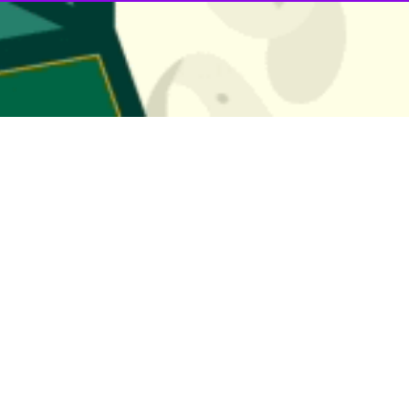
رشت – ایرنا - مدیرکل میراث فرهنگی، صنای
خبرنگار ایرنا افزود: این آثار شامل آئین برداشت پیله تر ابریشم(کچ چینی-
، عَلَم پَرَه) آستارا و باورهای مربوط به آن، مراسم انتخاب میراب(سنت مِراب گ
 لونگی) آستارا و باورهای مربوط به آن، پیراهن زنان و مردان تالشی(شَی، ش
 طرحدار تالشی(کَلَغی، کلغه، کلغی ای، دویَغ) ، دامن زنان تالشی و شلوا
نه تالشی(گواَوِ، گواَفِ، گورَوِ، پوپو)، مهارت سنتی پخت باسترمَه لونگی(باسترما
 به آن، مهارت سنتی فرآوری چای(دس چای)، مهارت دوخت لباس محلی تالشی از
شده تعداد ثبت آثار معنوی استان در این فهرست به ۱۱۲ اثر افزایش یافت.
میراث فرهنگی معنوی یا intangible heritage نه تنها نمایانگر سنت‌های به ارث رسیده 
پیش در بخش فرهنگی یونسکو برای حفاظت از میراث فرهنگی ـ معنوی تمام ملت
ون زبان،هنرهای نمایشی مثل موسیقی و رقص و تئاتر، آیین‌ها و رویداده