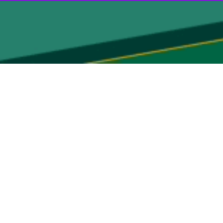
ع دستی و گردشگری گیلان اعلام کرد: ثبت ملی ۱۶ اثر ناملموس استان طی نامه ای از سوی قائم مقام وزیر میراث‌فرهنگی، گردشگری و صنایع‌دستی
کژچینی)، آئین یاوری کشاورزی در گیلان، شیوه تهیه سنتی شیرینی کاکا(کویی
یری)، مهارت سنتی پخت بورانی پلو (بورانیَه پلو) آستارا و باورهای مربوط به
َی ای، شای، شِی) است.
ر مردان تالشی(شالو، شوار، شُلار)، روسری حجاب یا عرقچین تالشی(چمبَه،
 پلو) آستارا و باورهای مربوط به آن، مهارت سنتی پخت زِرَینَه نون (نان زِرَن،
 دیگر آثار ثبت شده گیلان در فهرست آثار ناملموس کشور است.
از گذشته است، بلکه فرهنگ روستا و شهر دوران معاصر و گروه‌های مختلف فرهنگی هم در آن شرکت
‌ها، تعریف شده و از آن پس برایش برنامه‌ریزی انجام می‌شود.
ا، دانش و تجارب اجتماعی در رابطه با طبیعت و هستی و همچنین صنایع