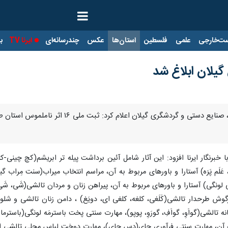
ت‌خارجی
علمی
فلسطین
استان‌ها
عکس
چندرسانه‌ای
ایرنا TV
با