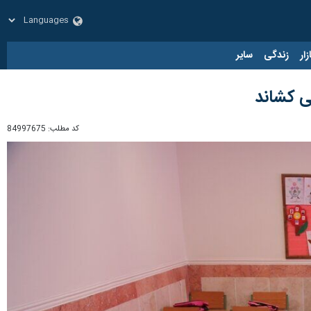
زار
زندگی
سایر
ی کشاند
کد مطلب:
84997675