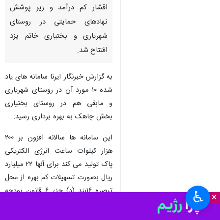
یزد- ایرنا - در دومین روز سفر
رییس جمهور به استان یزد
۲۰سامانه خورشیدی حمایتی
مقیاس کوچک (۵ کیلوواتی) ویژه
اقشار کم درآمد و زیر پوشش
نهادهای حمایتی در روستای
شهریاری و بختیاری خاتم یزد
افتتاح شد.
به گزارش خبرنگار ایرنا سامانه های یاد
شده ۱۰ مورد آن در روستای شهریاری
و مابقی هم در روستای بختیاری
♿︎
×
بخش چاهک به بهره برداری رسید.