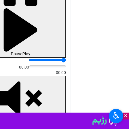
دریافت
26 MB
fullscreen
کرمانشاه- ایرنا- همزمان با ولادت
بانوی ۲ عالم حضرت زهرا سلام‌الله
علیها (روز زن و مادر) جمعی از
مدیران کرمانشاه در حاشیه نماز
جمعه این هفته به سوالات و
درخواست‌های تعدادی از
نمازگزاران زن رسیدگی کردند.
استان‌ها
کرمانشاه
۰ نفر
♿︎
×