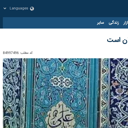
زار
زندگی
سایر
نان است
کد مطلب:
84997496