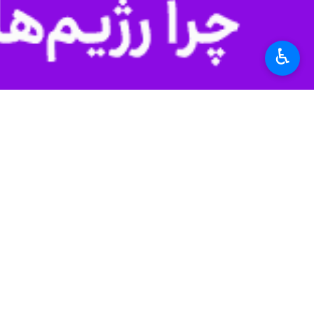
♿︎
فیروزکوه - ایرنا - امام جمعه فیروزک
است.
به گزارش خبرنگار ایرنا، حجت الاسلام
پیرامونی‌ای داریم و می توانیم روی آن ا
وی افزود: مداحان نقش مهمی در جهاد تبی
خطیب جمعه فیروزکوه ادامه داد: در ا
خارجی عیان بود.
امام جمعه شهرستان فیروز کوه گفت: با 
کشور و در بین مردم گوناگون و طبقات گونا
هجمه، بکارگیری مزدوران داخلی با هد