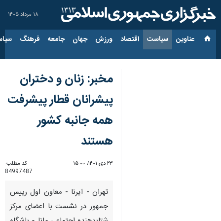
۱۸ مرداد ۱۴۰۵
عناوین‌
سیاست
اقتصاد
ورزش
جهان
جامعه
فرهنگ
سیاس
مخبر: زنان و دختران
پیشرانان قطار پیشرفت
همه جانبه کشور
هستند
۲۳ دی ۱۴۰۱، ۱۵:۰۰
کد مطلب:
84997487
تهران - ایرنا - معاون اول رییس
جمهور در نشست با اعضای مرکز