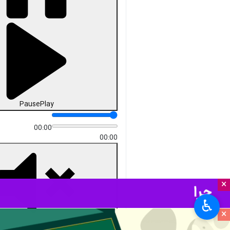
Unmute
Settings
PIP
Enter
Download
دریافت
21 MB
fullscreen
یزد- ایرنا- حجت الاسلام عبدالرضا
محی‌الدینی امام جمعه مهریز
گفت: مردم استان یزد در استقبال
از رییس جمهور مردمی، انقلابی و
میدانی خود حماسه آفریدند و باید
مسئولان با رعایت عدالت در
تصمیم گیری‌ها قدر ولی نعمتان
خود را با کار و تلاش بیشتر و حل
مشکلات بدانند.
استان‌ها
یزد
×
۱ نفر
♿︎
کاظم سبحان
×
زاده