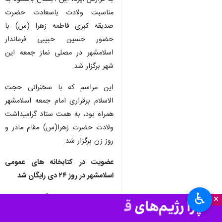
مناسبت ولادت باسعادت حضرت
صدیقه کبری فاطمه زهرا (س) با
حضور حسین حبیبی فرماندار
اسلامشهر در مصلی نماز جمعه این
شهر برگزار شد.
این‌ مراسم که با سخنرانی حجت
الاسلام برقراری امام جمعه اسلامشهر
همراه بود، به همت ستاد گرامیداشت
ولادت حضرت زهرا(س) مقام مادر و
روز زن برگزار شد.
عضویت در کتابخانه های عمومی
اسلامشهر در روز ۲۴ دی رایگان شد
♿︎
همچنین در خبری دیگر به مناسبت
×
سالروز ولادت حضرت زهرا(س) و روز