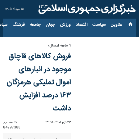
۱۵ مرداد ۱۴۰۵
عناوین‌
سیاست
اقتصاد
ورزش
جهان
جامعه
فرهنگ
سیاس
۹ ماهه امسال؛
فروش کالاهای قاچاق
موجود در انبارهای
اموال تملیکی هرمزگان
۱۶۳ درصد افزایش
داشت
۲۳ دی ۱۴۰۱، ۱۳:۲۵
کد مطلب:
84997388