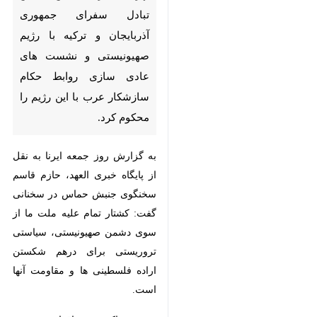
با رژیم صهیونیستی و نشست های
عادی سازی روابط حکام سازشکار
عرب با این رژیم را محکوم کرد.
به گزارش روز جمعه ایرنا به نقل از
پایگاه خبری العهد، حازم قاسم
سخنگوی جنبش حماس در سخنانی
گفت: کشتار تمام علیه ملت ما از سوی
دشمن صهیونیستی، سیاستی
تروریستی برای درهم شکستن اراده
فلسطینی ها و مقاومت آنها است.
وی در واکنش به اقدام جمهوری
آذربایجان در تعیین نخستین سفیر
خود در فلسطین اشغالی و تبادل
♿︎
استوارنامه های سفیران ترکیه و رژیم
صهیونیستی و نشست های عادی