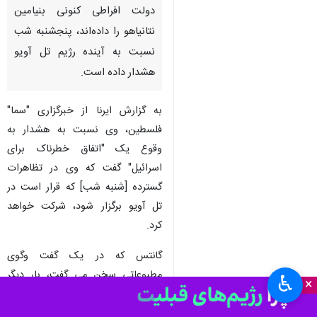
تهران- ایرنا- بنی گانتس وزیر
جنگ پیشین رژیم صهیونیستی که
به همراه "یائیر لاپید" نخست وزیر
سابق تشکیل ائتلاف مخالف علیه
دولت افراطی کنونی بنیامین
نتانیاهو را داده‌اند، پنجشنبه شب
نسبت به آینده رژیم تل آویو
هشدار داده است.
به گزارش ایرنا از خبرگزاری "سما"
فلسطین، وی نسبت به هشدار به
وقوع یک "اتفاق خطرناک برای
اسرائیل" گفت که وی در تظاهرات
گسترده [شنبه شب] که قرار است در
♿︎
×
تل آویو برگزار شود، شرکت خواهد
کرد.