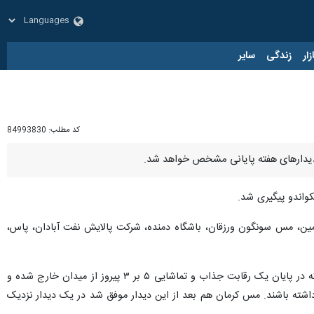
زار
زندگی
سایر
کد مطلب:
84993830