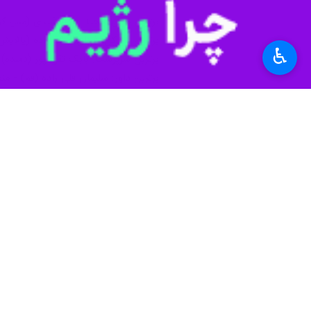
♿︎
تهران- ایرنا- رقابت‌های لیگ برتر تک
به گزارش عصر دوشنبه ایرنا، لیگ برتر تکواندو باشگاه‌های کشور با برگزار
در این دوره از رقابت‌ها تیم‌های دانش
فرمانیه، سولدوز آذربایجان غربی، لواز
از سد تیم جوان اما سخت کوش زاگرس ج
مس سونگون ورزقان، تیم دوم جدول با بر
دارد. شهرداری ورامین هم با برتری مقابل دمنده و غیبت سلدو
فنی کمتر در جایگاه سوم جدول ایستاده