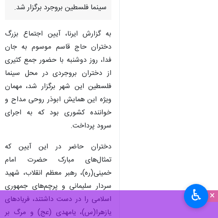
سینما فلسطین بروجرد برگزار شد.
به گزارش ایرنا، آیین اجتماع بزرگ
دختران حاج قاسم موسوم به جان
فدا، روز دوشنبه با حضور جمع کثیری
از دختران بروجردی در محل سینما
فلسطین این شهر برگزار شد، مهمان
ویژه این همایش ابوذر روحی مداح و
خواننده کشوری بود که به اجرای
سرود پرداخت.
دختران حاضر در این آیین که
تمثال‌های مبارک حضرت امام‌
خمینی(ره)، رهبر معظم انقلاب، شهید
سردار سلیمانی و پرچم‌های جمهوری
♿︎
×
اسلامی را در دست داشتند، فریادهای
یازهرا(س)، یامهدی (عج) و مرگ بر