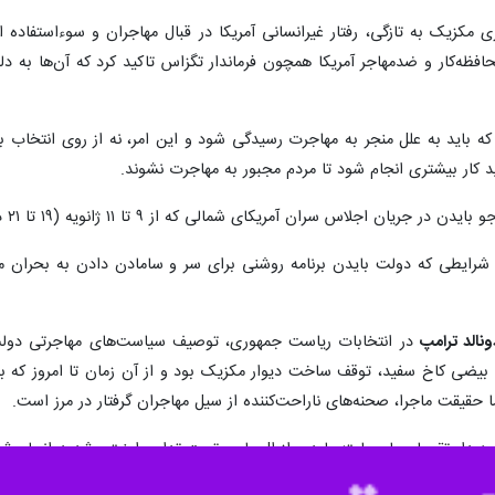
 مکزیک به تازگی، رفتار غیرانسانی آمریکا در قبال مهاجران و سوءاستفاده 
افظه‌کار و ضدمهاجر آمریکا همچون فرماندار تگزاس تاکید کرد که آن‌ها به دلی
م که باید به علل منجر به مهاجرت رسیدگی شود و این امر، نه از روی انتخا
د کار بیشتری انجام شود تا مردم مجبور به مهاجرت نشوند.
آمریکای شمالی که از ۹ تا ۱۱ ژانویه (۱۹ تا ۲۱ دی ماه) در مکزیکوسیتی برگزار می‌شود، خبر داد.
ر شرایطی که دولت بایدن برنامه روشنی برای سر و سامادن دادن به بحران مه
ونالد ترامپ
در انتخابات ریاست جمهوری، توصیف سیاست‌های مهاجرتی دول
بیضی کاخ سفید، توقف ساخت دیوار مکزیک بود و از آن زمان تا امروز که با
 حقیقت ماجرا، صحنه‌های ناراحت‌کننده از سیل مهاجران گرفتار در مرز است.
یدار تقریبا چهار ساعته بایدن از ال پاسو تحت تدابیر امنیتی شدید انجام ش
غیر قانونی وارد می‌شوند، نبود؛ بایدن هیچ سخنرانی عمومی انجام نداد.