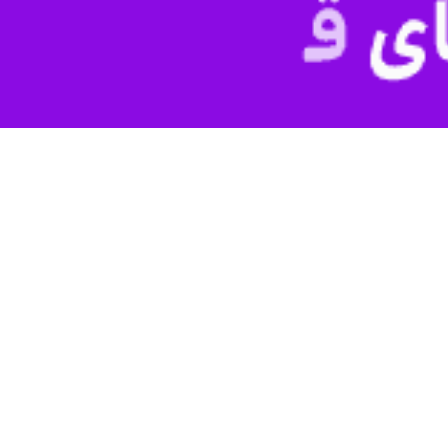
ی طراحی شده
برای نشان دادن تلاش بی‌وقفه دولت در رسیدگی به مهاجران قان
ای کنگره، قوانین جدیدی برای جلوگیری از ورود غیرقانونی پناهجویان ونزوئل
د؟». اکنون کنگره جدید روی کار آمده و بایدن به تازگی دستورالعمل جدیدی ارا
 نیز از خاک این کشور اخراج کنند.
رای آمریکایی، ارقام تاریخی مهاجرت در سال ۲۰۲۲ را به
تهاجم
توصیف کرده
 محافظه‌کار در فرمانداری ایالت تگزاس، بایدن شاهد یکی از چالش‌برانگیزترین
 که در آن نوشته است: شما تعهدات قانون اساسی خود در دفاع از کشور در برابر
خیر انجام می‌شود.
ی وارد یک منطقه
پاکسازی‌شده
از شهر شد، جایی که
اسکار لیزر
، شهردار دمو
منصب ریاست جمهوری، به مرز مکزیک پا گذاشت اما ترامپ در بازدید از این 
ساخت دیوار مرزی، نشان‌دهنده رویکرد سختگیرانه و وسواس فکری ترامپ نسبت