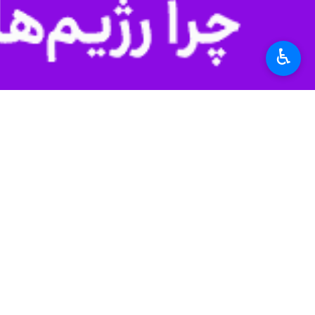
به این ترتیب، بازدید بایدن بیشتر
نمایش
دولت بایدن پیش از انتخابت میان‌دوره‌
♿︎
سیاسی قبل از انتخابات میان‌دوره‌ای بو
مهاجران از هائیتی، کوبا و نیکاراگوئه را
به نوشته روزنامه ال پائیس، رسانه‌های راستگ
مثابه
بی مرزی
می‌دانند.
با حضور
گرگ آبات
جمهوری‌خواه و بسیار
انتقاد از عملکرد دولت به او تحویل داد
تحویل داد و گفت سفر شما با دو سال تا
ابوت به فاکس نیوز گفت: رئیس‌جمهور
کاروان ریاست‌جمهوری قرار نگیرند.
در حالی که بایدن، دو سال پس از تصدی 
مرزی دیدن کرد. دیدارها و اقدام برای 