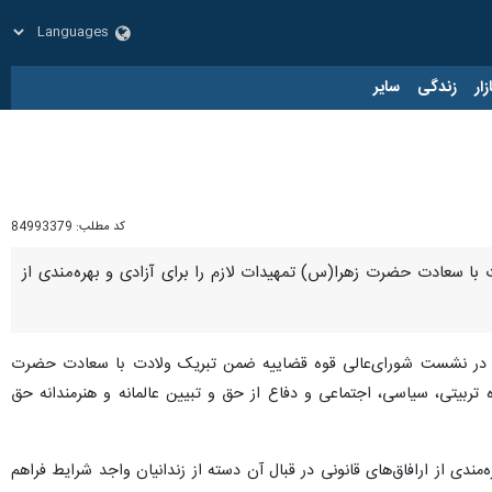
زار
زندگی
سایر
کد مطلب:
84993379