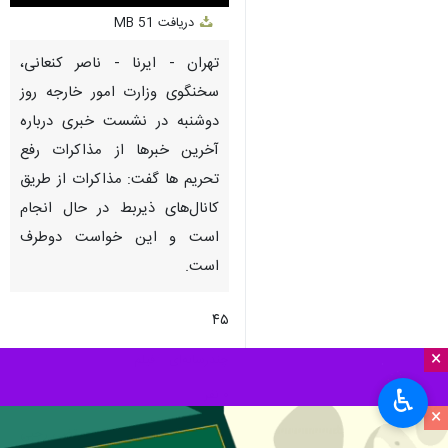
Unmute
Settings
PIP
Enter
Download
دریافت
51 MB
fullscreen
تهران - ایرنا - ناصر کنعانی،
سخنگوی وزارت امور خارجه روز
دوشنبه در نشست خبری درباره
آخرین خبرها از مذاکرات رفع
تحریم ها گفت: مذاکرات از طریق
کانال‌های ذیربط در حال انجام
است و این خواست دوطرف
است.
۴۵
×
چندرسانه‌ای
فیلم
♿︎
۰ نفر
×
مرتضی رجبی