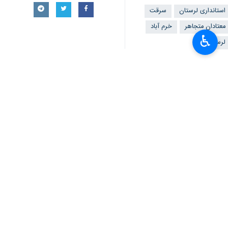
استانداری لرستان
سرقت
معتادان متجاهر
خرم آباد
♿︎
لرستان
×
×
نظر شما
*
لطفا متن تصویر را در جعبه متن وارد کنید