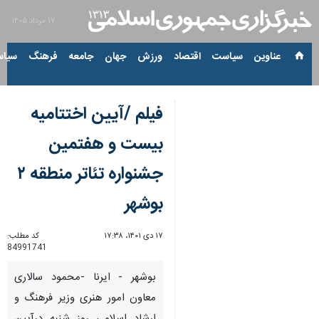
۱۷ مرداد ۱۴۰۵
عناوین‌
سیاست
اقتصاد
ورزش
جهان
جامعه
فرهنگ
سیاس
فیلم /آیین اختتامیه
بیست و هفتمین
جشنواره تئاتر منطقه ۲
بوشهر
۱۷ دی ۱۴۰۱، ۱۷:۳۸
کد مطلب:
84991741
بوشهر - ایرنا -محمود سالاری
معاون امور هنری وزیر فرهنگ و