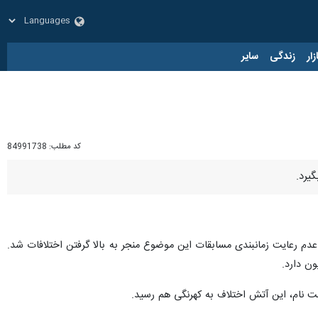
زار
زندگی
سایر
کد مطلب:
84991738