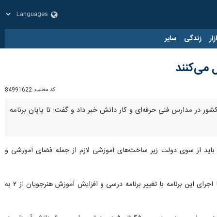
زار
زندگی
سایر
کد مطلب:
84991622