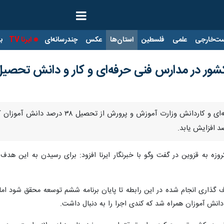
ت‌خارجی
علمی
فلسطین
استان‌ها
عکس
چندرسانه‌ای
ایرنا TV
با