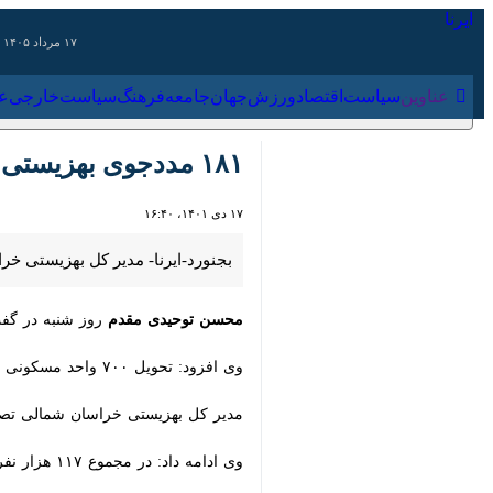
۱۷ مرداد ۱۴۰۵
عناوین‌
سیاست
اقتصاد
ورزش
جهان
جامعه
فرهنگ
سیاس
۱۸۱ مددجوی بهزیستی خراسان‌شمالی صاحب‌خانه شدند
۱۷ دی ۱۴۰۱، ۱۶:۴۰
بجنورد-ایرنا- مدیر کل بهزیستی خراسان شمالی گفت: ۱۸۱ مددجوی زیر پوشش این سازمان حمایتی با ۱۰ میلیارد ت
محسن توحیدی مقدم
روز شنبه در گفت و
وی افزود: تحویل ۷۰۰ واحد مسکونی به گروه هدف در سالجاری هدفگذاری شد که در قالب ساخت، تکمیل و خرید انجام می شود.
مدیر کل بهزیستی خراسان شمالی تصریح کرد: برای تحویل این تعداد ا
وی ادامه داد: در مجموع ۱۱۷ هزار نفر زیر پوشش بهزیستی استان قرار دارند که شامل معلولان، سالمندان، زنان خود سرپرست، کودکان و سایر گروه هدف می شود.