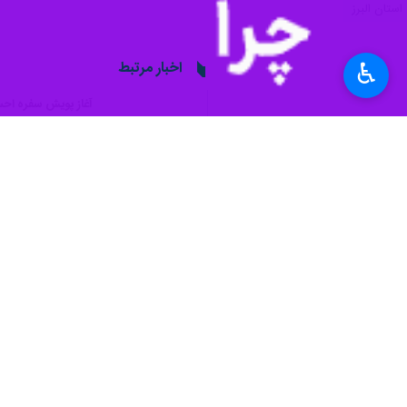
استان البرز
اخبار مرتبط
♿︎
آغاز پویش سفره احسان با توزیع ۱۴۴ هزا
کرج - ایرنا - مدیرکل 
قیمت مرغ گرم در باز
کرج - ایرنا - رییس س
نظر شما