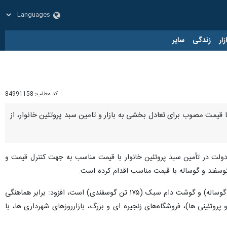
زار
زندگی
سایر
کد مطلب:
84991158
قیمت مصوب برای تعادل بخشی به بازار و تامین سبد پروتئین خانوار، از
ه دولت در تأمین سبد پروتئین خانوار با قیمت مناسب به جهت کنترل قیمت و
وسفند و گوساله با قیمت مناسب اقدام کرده است.
وی با بیان اینکه سهمیه تخصیصی ویژه مصرف خانوار به استان البرز برای دیماه؛ ۵۲۵ تن گوشت دام سنگین(۳۵۰ تن گوساله) و گوشت دام سبک (۱۷۵ تن گوسفندی) است، افزود: برابر هماهنگی
وتئینی ها)، فروشگاه‌های زنجیره ای و بزرگ، بازارروزهای شهرداری ها، با