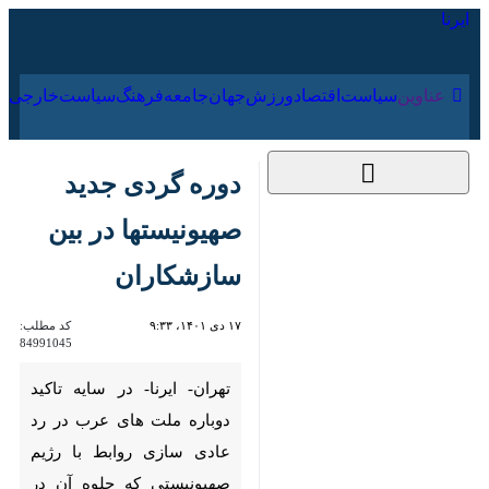
۱۵ مرداد ۱۴۰۵
عناوین‌
سیاست
اقتصاد
ورزش
جهان
جامعه
فرهنگ
سیا
دوره گردی جدید
صهیونیستها در بین
سازشکاران
۱۷ دی ۱۴۰۱، ۹:۳۳
کد مطلب:
84991045
تهران- ایرنا- در سایه تاکید
دوباره ملت های عرب در رد
عادی سازی روابط با رژیم
صهیونیستی که جلوه آن در