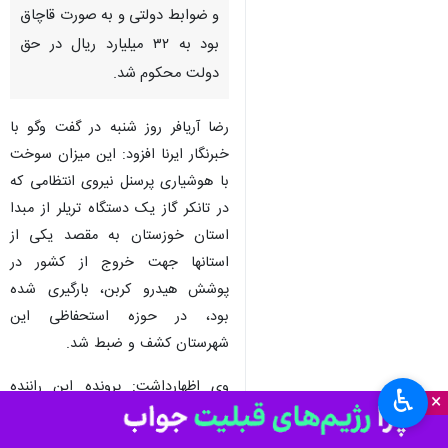
و ضوابط دولتی و به صورت قاچاق
بود به ۳۲ میلیارد ریال در حق
دولت محکوم شد.
رضا آریافر روز شنبه در گفت وگو با
خبرنگار ایرنا افزود: این میزان سوخت
با هوشیاری پرسنل نیروی انتظامی که
در تانکر گاز یک دستگاه تریلر از مبدا
استان خوزستان به مقصد یکی از
استانها جهت خروج از کشور در
پوشش هیدرو کربن، بارگیری شده
بود، در حوزه استحفاظی این
شهرستان کشف و ضبط شد.
وی اظهارداشت: پرونده این راننده
♿︎
×
جهت رسیدگی به اداره تعزیرات
حکومتی شهرستان گناوه ارسال شده