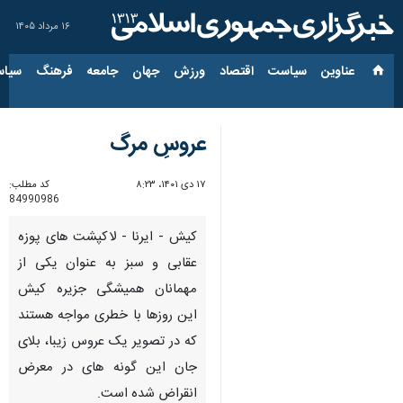
۱۶ مرداد ۱۴۰۵
عناوین‌
سیاست
اقتصاد
ورزش
جهان
جامعه
فرهنگ
سیاس
عروسِ مرگ
۱۷ دی ۱۴۰۱، ۸:۲۳
کد مطلب:
84990986
کیش - ایرنا - لاکپشت های پوزه
عقابی و سبز به عنوان یکی از
مهمانان همیشگی جزیره کیش
این روزها با خطری مواجه هستند
که در تصویر یک عروس زیبا، بلای
جان این گونه های در معرض
انقراض شده است.