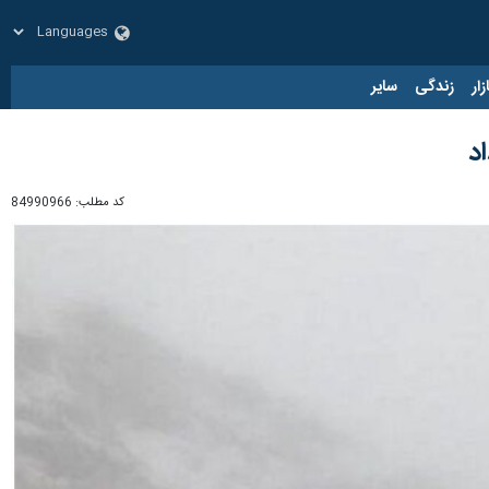
زار
زندگی
سایر
د
کد مطلب:
84990966