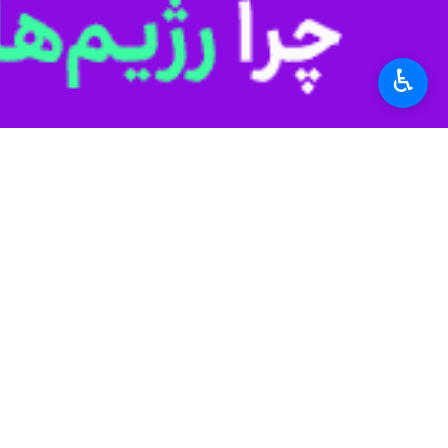
یاسوج- ایرنا - کارشناس اداره پیش 
♿︎
می‌شود و لازم است رانندگان و شهروندا
ولی بهره مند روز شنبه در گفت و گو با 
وی بیان کرد: با توجه به شدت مه صبحگا
بهره مند تصریح کرد: هم اکنون دید افقی در ش
وی عنوان کرد: دید افقی در شرایط استاندارد ۱۰ هزار م
پدیده مه به علت تفاوت دمای زیاد سطح 
بهره مند ابراز داشت: انتظار می رود پدی
استان‌ها
کهگیلویه و بویراحمد