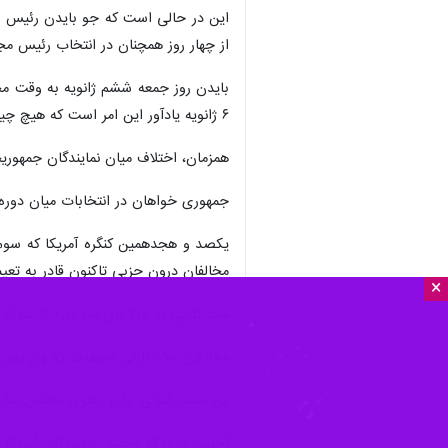
این در حالی است که جو بایدن رئیس جم
از چهار روز همچنان در انتخاب رئیس م
بایدن روز جمعه ششم ژانویه به وقت محل
۶ ژانویه یادآور این امر است که هیچ چیز در مورد دموکراسی ما تضمین شده نیست.
همزمان، اختلاف میان نمایندگان جمهوری
جمهوری خواهان در انتخابات میان دوره ای هشتم نوامبر ۲۰۲۲ توانستند ۲۲۲ کرسی و اکثریت مجلس نمایندگان را کسب 
مخالفان درون حزبی تاکنون قادر به تعی
×
مک کارتی به ۲۱۸ رای نیاز دارد تا بتواند به عنوان رئیس مجلس نمایندگان انتخاب شود. رئیس مجلس نمایندگان، پس از کاخ سفید، دومین پست دولتی قدرتمند در آمریکا محسوب می‌شود.
مخالفان مک کارتی معتقدند که وی پس از
بن بست کنونی برای رهبری مجلس نمایندگان آمریکا اکنو
آخرین باری که مجلس نمایندگان آمریکا در نخستین رای گیری نتوانست ی