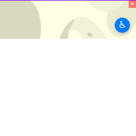
×
است.
♿︎
جهان
دفتر نیویورک
۰ نفر
برچسب‌ها
کنگره آمریکا
حزب جمهوری خواه آمریکا
انتخابات ۲۰۲۲ آمریکا
کاخ سفید
جان کربی
اخبار مرتبط
اذعان بایدن: هیچ چ