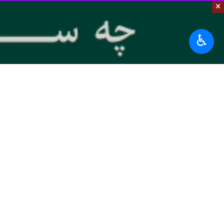
×
♿︎
تهران- ایرنا- هافبک مصدوم تیم فوتبا
مصدومیت شد و جای خود را به مهدی قا
این بازیکن که در روزهای گذشته به انجام
رضاوند این روند را تا پایان هفته جاری 
تیم فوتبال استقلال پنجشنبه هفته جاری د
ورزش
فوتبال
۰ نفر