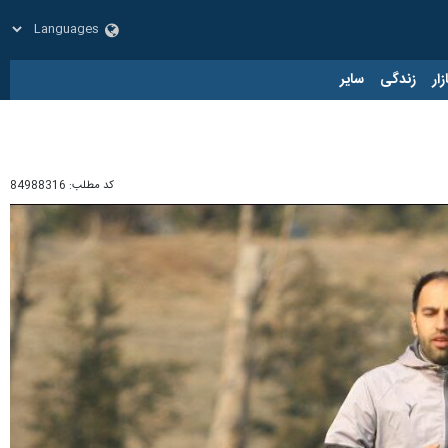
زار
زندگی
سایر
کد مطلب:
84988316