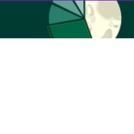
به گزارش سه‌شنبه شب ایرنا، آرش رضاوند، هافبک تیم فوتبال استقلال، در شهرآورد پایتخت که با تساوی ۲-۲ به پایان رسید، در ترکیب ثابت آبی‌پوشان قرار داشت اما در دقیقه ۶۹ دچار
ی‌پوشان نرم‌دویدن را آغاز کرد.
کرد.
محمدرضا تاج دوزیان