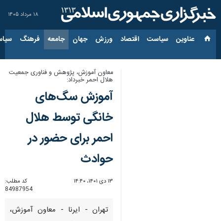
۱۸ مرداد ۱۴۰۵
عناوین‌
سیاست
اقتصاد
ورزش
جهان
جامعه
فرهنگ
سیاس
معاون آموزش، پژوهش و فناوری جمعیت
هلال احمر خبرداد:
آموزش‌ سگ‌های
خانگی توسط هلال
احمر برای حضور در
حوادث
۱۳ دی ۱۴۰۱، ۱۴:۴۰
کد مطلب:
84987954
تهران - ایرنا - معاون آموزش،