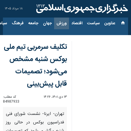
۱۸ مرداد ۱۴۰۵
عناوین‌
سیاست
اقتصاد
ورزش
جهان
جامعه
فرهنگ
سیاس
تکلیف سرمربی تیم ملی
بوکس شنبه مشخص
می‌شود؛ تصمیمات
قابل پیش‌بینی
۱۳ دی ۱۴۰۱، ۱۴:۲۶
کد مطلب:
84987933
تهران- ایرنا- نشست شورای فنی
فدراسیون بوکس در حالی روز