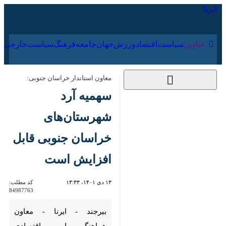
۱۷ مرداد ۱۴۰۵
عناوین‌
سیاست
اقتصاد
ورزش
جهان
جامعه
فرهنگ
معاون استاندار خراسان جنوبی:
سهمیه آرد
شهرستان‌های خراسان
جنوبی قابل افزایش
است
۱۳ دی ۱۴۰۱، ۱۳:۳۳
کد مطلب:
84987763
بیرجند - ایرنا - معاون هماهنگی
امور اقتصادی استاندار خراسان