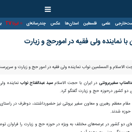
ت‌خارجی
علمی
فلسطین
استان‌ها
عکس
چندرسانه‌ای
ایرنا TV
با
ن با نماینده ولی فقیه در امورحج و زیارت
حجت الاسلام و المسلمین نواب نماینده ولی فقیه در امور حج و زیارت و سرپرس
لمناپ سفیربرونئی
در ایران با حجت الاسلام
سید عبدالفتاح نواب
نماینده ولی
 دو کشور درحوزه حج و زیارت گفتگو کرد.
ثه مقام معظم رهبری و معاون سفیر برونئی نیز حضورداشتند، دوطرف در راستا
حوزه شدند.
 دو کشور در عرصه‌های مختلف به ویژه در حوزه حج و زیارت را فراوان تو