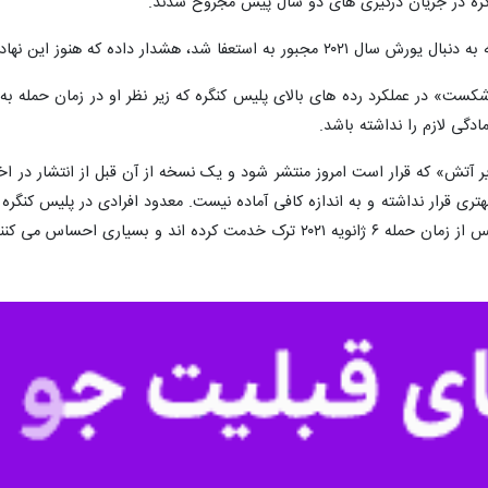
رش هواداران ترامپ به ساختمان کنگره، رئیس پلیس این نهاد قانونگذاری ضم
وبی وجود دارد.