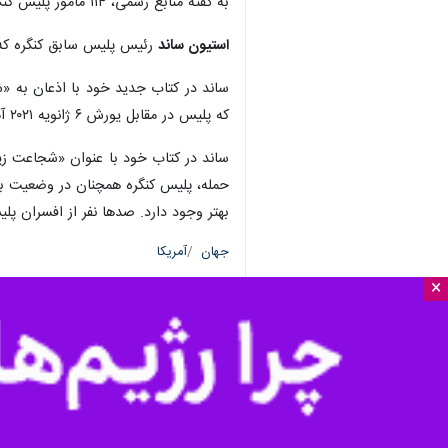
×
تهران– ایرنا– حدود دو سال پس از یو
داد که هنوز هم احتمال تکرار چنین آش