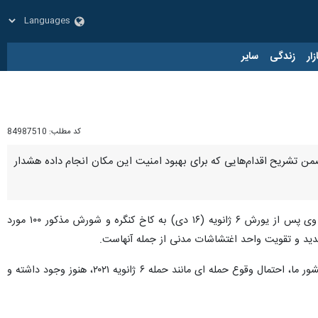
زار
زندگی
سایر
کد مطلب:
84987510