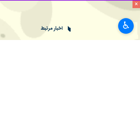
×
به گزارش ایرنا، تارنمای شبکه ای بی سی به 
«پیشرفت قابل توجه» انجام داده که ان
♿︎
ما آماده خواهیم بود.
به گفته منابع رسمی، ۱۱۴ مامور پلیس کنگره در جریان درگیری های دو سال پیش مجروح شدند.
استیون ساند
رئیس پلیس سابق کنگره که به دنبال یورش سال ۲۰۲۱ مجبور به استعفا شد، هشدار داده که هن
ساند در کتاب جدید خود با اذعان به «ش
که پلیس در مقابل یورش ۶ ژانویه ۲۰۲۱ آمادگی لازم را نداشته باشد.
ساند در کتاب خود با عنوان «شجاعت زیر 
حمله، پلیس کنگره همچنان در وضعیت به
بهتر وجود دارد. صدها نفر از افسران پلیس از زمان حمله ۶ ژانویه ۲۰۲۱ ترک خدمت کرده اند و بسیاری احساس می کنن
جهان
آمریکا