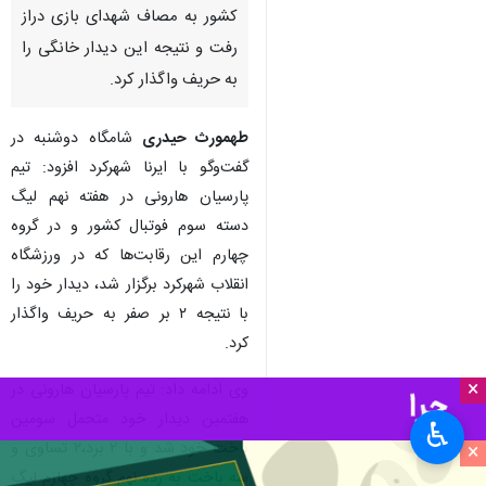
کشور به مصاف شهدای بازی دراز
رفت و نتیجه این دیدار خانگی را
به حریف واگذار کرد.
طهمورث حیدری
شامگاه دوشنبه در
گفت‌وگو با ایرنا شهرکرد افزود: تیم
پارسیان هارونی در هفته نهم لیگ
دسته سوم فوتبال کشور و در گروه
چهارم این رقابت‌ها که در ورزشگاه
انقلاب شهرکرد برگزار شد، دیدار خود را
با نتیجه ۲ بر صفر به حریف واگذار
کرد.
×
وی ادامه داد: تیم پارسیان هارونی در
هفتمین دیدار خود متحمل سومین
♿︎
باخت خود شد و با ۲ برد،۲ تساوی و
×
سه باخت به رده نهم گروه چهارم لیگ