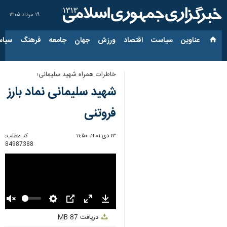
۱۹ مرداد ۱۴۰۵
عناوین‌
سیاست
اقتصاد
ورزش
جهان
جامعه
فرهنگ
سیاس
خاطرات همراه شهید سلیمانی؛
شهید سلیمانی نماد بارز
فروتنی
۱۳ دی ۱۴۰۱، ۱۱:۵۰
کد مطلب:
84987388
Unmute
Settings
PIP
Enter
Download
دریافت
87 MB
fullscreen