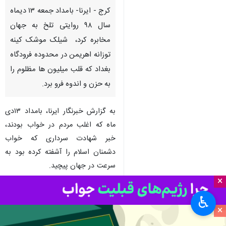
کرج - ایرنا- بامداد جمعه ۱۳ دیماه
سال ۹۸ روایتی تلخ به جهان
مخابره کرد، شیلک موشک کینه
توزانه اهریمن در محدوده فرودگاه
بغداد که قلب میلیون ها مظلوم را
به حزن و اندوه فرو برد.
به گزارش خبرنگار ایرنا، بامداد ۱۳دی
ماه که اغلب مردم در خواب بودند،
خبر شهادت سرداری که خواب
دشمنان اسلام را آشفته کرده بود به
سرعت در جهان پیچید.
دشمنان قسم خورده نظام اسلامی در
×
این تاریخ فراموش نشدنی با شلیک
♿︎
موشک، سرداری شجاع ، دلاور و
×
مردمی را به شهادت رساندند و خاطره