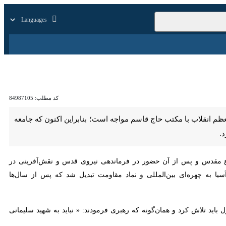
زار
زندگی
سایر
کد مطلب:
84987105