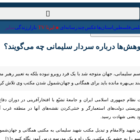
ت‌خارجی
علمی
فلسطین
استان‌ها
عکس
چندرسانه‌ای
ایرنا TV
با