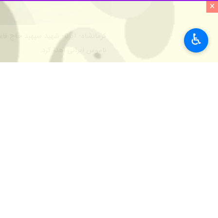
×
♿︎
کرمانشاه- ایرنا- شهید سپهبد حاج ق
ناموس ایرانی اهدا کرد.
امروز سومین سالگرد شهادت قهرمان ملت،
کرد. مرد میدان، بازوی توانمند ولایت و ب
به راستی او چگونه قهرمان امت اسلام
هزاران پاسخ به این سوالات در ذهن ها
مکتب پیرجماران تا عشق و دلدادگی به م
او برای عدالت و صلح جنگید، او برای انس
آنچه این یادداشت می‌خواهد به آن بپرد
سوال اینجاست: مگر نه این است که مه