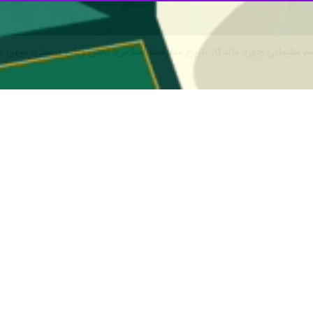
اسم سلیمانی چهره ماندگار تاریخ مقاومت اسلامی، تجلی وطن پرستی، میهن د
 فرمانده قلب ها، سردار دلها شهید حاج قاسم سلیمانی است؛ این مناسبت مهم
ه تعبیر رهبر انقلاب؛ قهرمان امت اسلامی.
ی شد و فرماندهی قلوب طبقات مختلف جامعه را به دست گرفت و خاری شد ب
ی ما متبادر می شود؛ از عطوفت و مهربانی او با کودک و جوان تا اقتدار 
ظلومان سراسر جهان، از اقدام و عمل و مرد میدان تا معنویت و اخلاص و فدا
انیت جنگید، او برای ایمان جنگید، او برای ایران جنگید.
ازد ضمن تأیید و تأکید بر تأثیر موارد فوق، مولفه‌ حس وطن دوستی سردار دل
مترین شاخص وطن دوستی، امنیت میهن است و اگر امنیت نباشد ، اقتصاد، ف