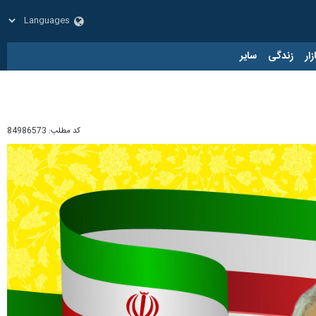
زار
زندگی
سایر
کد مطلب:
84986573