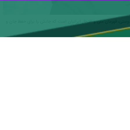
وستی، قهرمان ملی و افتخار ایرانیان است که جانش را برای حفظ جان و
 را از زوایای مختلف می توان دید و ابعاد گوناگون آن را تحلیل و روایت
ر چشم دشمنان؟
و صلابت و شجاعت و رشادتش با دشمنان، از تربیت یافتگی و کمال یافتگی
یی ملت ایران.
ها واکاوی خواهد شد.
رهنگ، هنر و ورزش و … هیچ چیز نخواهد بود؟ همین شرایط به هم ریختگی